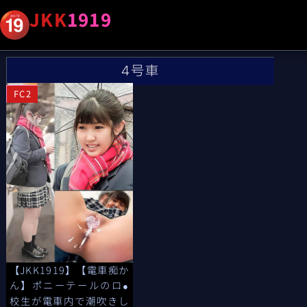
JKK
1919
4号車
FC2
【JKK1919】【電車痴か
ん】ポニーテールのロ
●
校生が電車内で潮吹きし