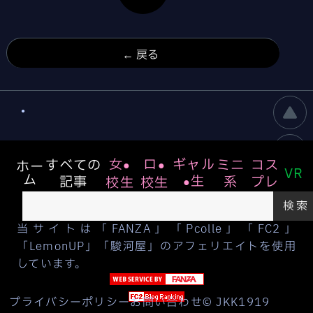
← 戻る
●
◀︎
女
ロ
ギャル
すべての
ミニ
コス
ホー
●
●
VR
もどる
ボトム
ホーム
トップ
ム
生
記事
系
プレ
校生
校生
●
検索
当サイトは「FANZA」「Pcolle」「FC2」
「LemonUP」「駿河屋」のアフェリエイトを使用
しています。
プライバシーポリシー
お問い合わせ
© JKK1919