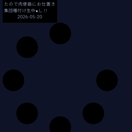
たので肉便器にお仕置き
集団種付け生中
し !!
●
2026-05-20